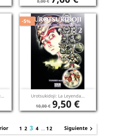
8,00 €
-5%
Vista rápida

...
Urotsukidoji: La Leyenda...
9,50 €
10,00 €
3
rior
Siguiente
1
2
4
…
12
