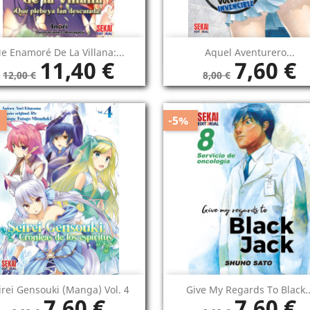
Vista rápida
Vista rápida


e Enamoré De La Villana:...
Aquel Aventurero...
11,40 €
7,60 €
12,00 €
8,00 €
-5%
Vista rápida
Vista rápida


irei Gensouki (manga) Vol. 4
Give My Regards To Black..
7,60 €
7,60 €