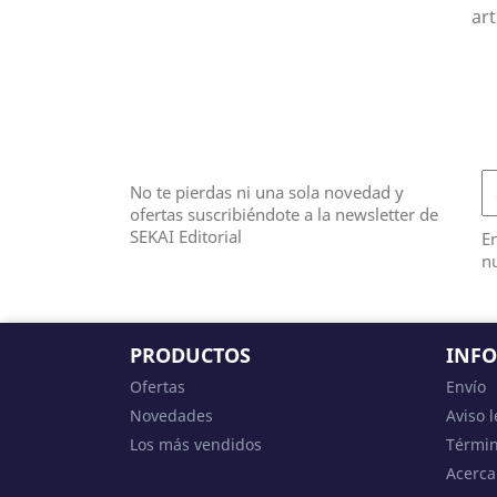
art
No te pierdas ni una sola novedad y
ofertas suscribiéndote a la newsletter de
SEKAI Editorial
E
n
PRODUCTOS
INF
Ofertas
Envío
Novedades
Aviso l
Los más vendidos
Términ
Acerca