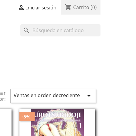
shopping_cart

Carrito
(0)
Iniciar sesión
search
nar
Ventas en orden decreciente

or:
-5%