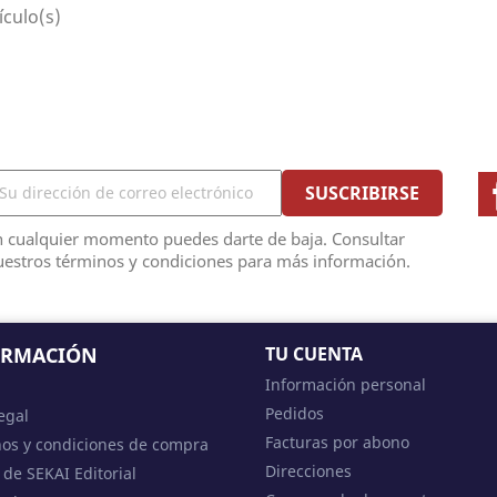
ículo(s)
n cualquier momento puedes darte de baja. Consultar
uestros términos y condiciones para más información.
ORMACIÓN
TU CUENTA
Información personal
Pedidos
egal
Facturas por abono
os y condiciones de compra
Direcciones
 de SEKAI Editorial