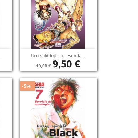
Vista rápida

.
Urotsukidoji: La Leyenda...
9,50 €
10,00 €
-5%