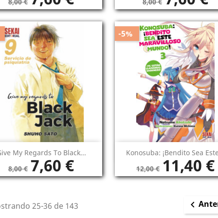
8,00 €
8,00 €
-5%
Vista rápida
Vista rápida


ive My Regards To Black...
Konosuba: ¡bendito Sea Este
7,60 €
11,40 €
8,00 €
12,00 €
Ante

strando 25-36 de 143