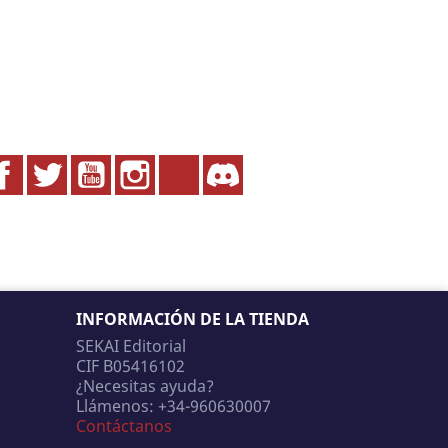
Facebook
Twitter
YouTube
Instagram
TikTok
Discord
INFORMACIÓN DE LA TIENDA
SEKAI Editorial
CIF B05416102
¿Necesitas ayuda?
Llámenos:
+34-960630007
Contáctanos