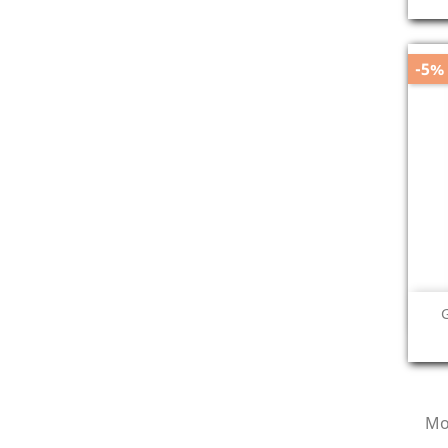
-5%
G
Mo