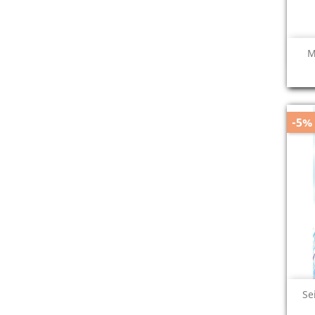
M
-5%
Se