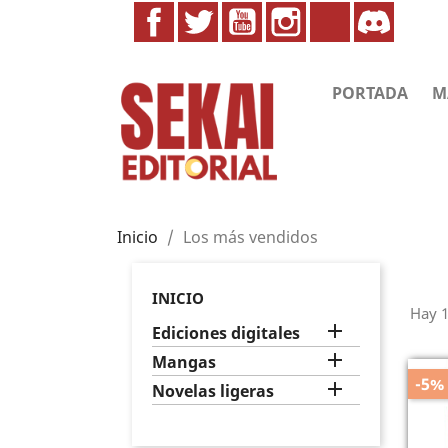
Facebook
Twitter
YouTube
Instagram
TikTok
Discor
PORTADA
M
Inicio
Los más vendidos
LOS
INICIO
Hay 1

Ediciones digitales

Mangas
-5%

Novelas ligeras