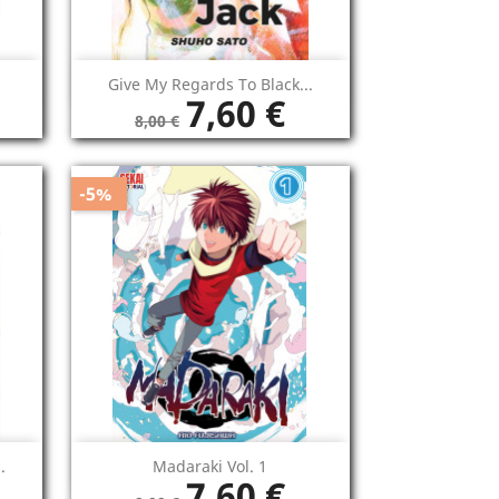
Vista rápida

Give My Regards To Black...
7,60 €
8,00 €
-5%
Vista rápida

.
Madaraki Vol. 1
7,60 €