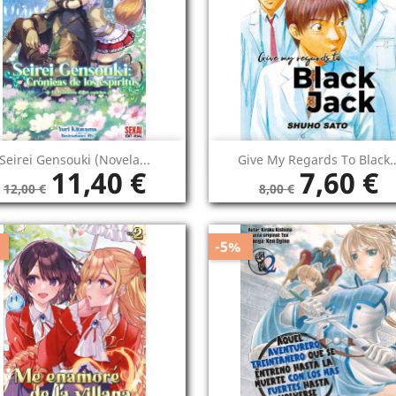
Vista rápida
Vista rápida


Seirei Gensouki (novela...
Give My Regards To Black..
11,40 €
7,60 €
12,00 €
8,00 €
-5%