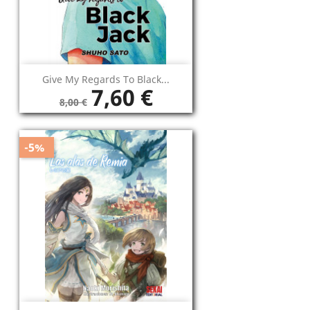
Give My Regards To Black...
7,60 €
8,00 €
-5%