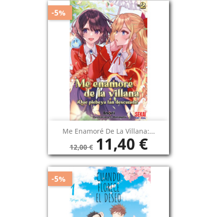
-5%
Me Enamoré De La Villana:...
11,40 €
12,00 €
-5%