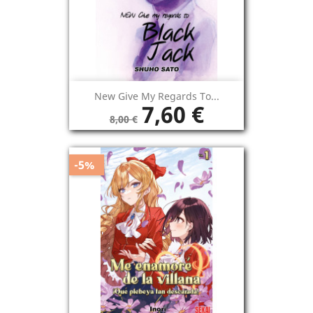
New Give My Regards To...
7,60 €
8,00 €
-5%