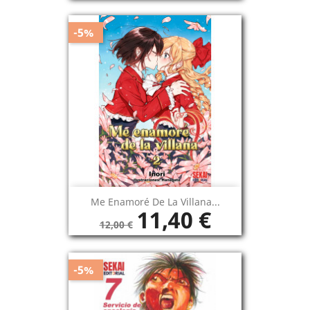
-5%
Me Enamoré De La Villana...
11,40 €
12,00 €
-5%