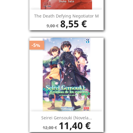
The Death Defying Negotiator M
8,55 €
9,00 €
-5%
Seirei Gensouki (novela...
11,40 €
12,00 €