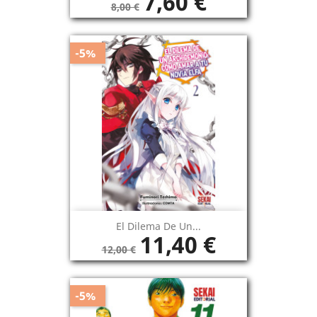
7,60 €
8,00 €
-5%
El Dilema De Un...
11,40 €
12,00 €
-5%