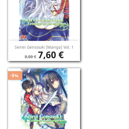
Seirei Gensouki (manga) Vol. 1
7,60 €
8,00 €
-5%