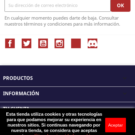
En cualquier momento puedes darte de baja. Consultar
nuestros términos y condiciones para más información.
Facebook
Twitter
YouTube
Instagram
TikTok
Discord
PRODUCTOS

INFORMACIÓN

TU CUENTA

Esta tienda utiliza cookies y otras tecnologías
para que podamos mejorar su experiencia en
INFORMACIÓN DE LA TIENDA
nuestros sitios. Si continuas navegando por
Aceptar
nuestra tienda, se considera que aceptas
© 2026 - SEKAI Editorial